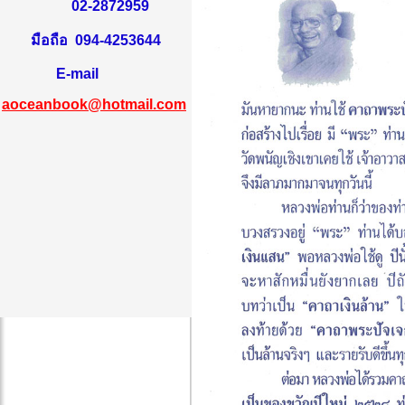
02-2872959
มือถือ 094-4253644
E-mail
aoceanbook@hotmail.com